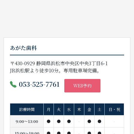
あがた歯科
〒430-0929 静岡県浜松市中央区中央3丁目6-1
JR浜松駅より徒歩10分。専用駐車場完備。
053-525-7761
WEB予約
診療時間
月
火
水
木
金
土
日・祝
9:00〜13:00
●
●
●
-
●
●
-
15:00〜19:00
●
●
●
-
●
●
-