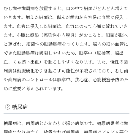
むし歯や歯周病を放置すると、口の中で細菌がどんどん増えて
いきます。増えた細菌は、傷んだ歯肉から容易に血管に侵入し
ます。血管に侵入した細菌は、血流にのって心臓に流れていき
ます。心臓に感染（感染性心内膜炎）がおこると、細菌が脳へ
と運ばれ、細菌性の脳動脈瘤をつくります。脳内の細い血管に
できた脳動脈瘤は破裂しやすいため、脳卒中（脳梗塞、脳出
血、くも膜下出血）を起こしやすくなります。また、慢性の歯
周病は動脈硬化を引き起こす可能性が示唆されており、むし歯
や歯周病のコントロールは脳卒中、狭心症、心筋梗塞予防のた
めに重要と考えられています。
② 糖尿病
糖尿病は、歯周病とかかわりが深い病気です。糖尿病患者は歯
周病になりやすく、放置すれば歯周病、糖尿病はどんどん悪化